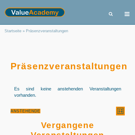
Skip
to
M
content
Startseite
»
Präsenzveranstaltungen
Präsenzveranstaltungen
Es sind keine anstehenden Veranstaltungen
vorhanden.
Ans
Ver
ANSTEHENDE
LISTE
Datum
Ans
Navi
wählen.
Vergangene
Nav