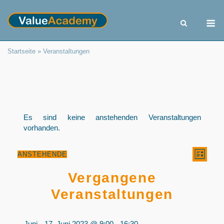
Skip
to
M
content
Startseite
»
Veranstaltungen
Es sind keine anstehenden Veranstaltungen
vorhanden.
Ans
Ver
ANSTEHENDE
LISTE
Datum
Ans
Navi
wählen.
Vergangene
Nav
Veranstaltungen
Juni
17. Juni 2023 @ 9:00
-
16:30